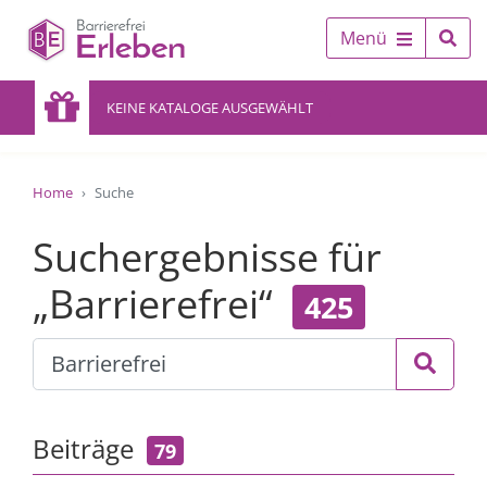
Menü
KEINE KATALOGE AUSGEWÄHLT
Home
Suche
Suchergebnisse für
„Barrierefrei“
425
Beiträge
79