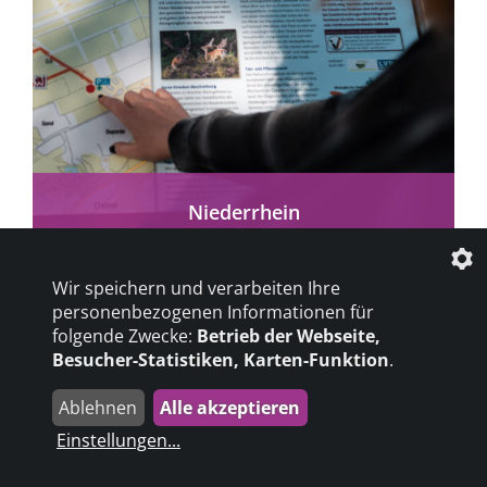
mehr erfahren
Niederrhein
Der Niederrhein ist mit seiner intakten Natur
zwischen Rhein und Maas ein attraktives
Wir speichern und verarbeiten Ihre
Reiseziel.
personenbezogenen Informationen für
folgende Zwecke:
Betrieb der Webseite,
Besucher-Statistiken, Karten-Funktion
.
Ablehnen
Alle akzeptieren
Einstellungen
...