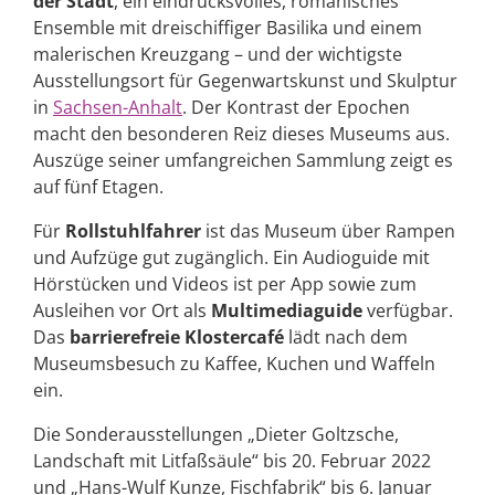
der Stadt
, ein eindrucksvolles, romanisches
Ensemble mit dreischiffiger Basilika und einem
malerischen Kreuzgang – und der wichtigste
Ausstellungsort für Gegenwartskunst und Skulptur
in
Sachsen-Anhalt
. Der Kontrast der Epochen
macht den besonderen Reiz dieses Museums aus.
Auszüge seiner umfangreichen Sammlung zeigt es
auf fünf Etagen.
Für
Rollstuhlfahrer
ist das Museum über Rampen
und Aufzüge gut zugänglich. Ein Audioguide mit
Hörstücken und Videos ist per App sowie zum
Ausleihen vor Ort als
Multimediaguide
verfügbar.
Das
barrierefreie Klostercafé
lädt nach dem
Museumsbesuch zu Kaffee, Kuchen und Waffeln
ein.
Die Sonderausstellungen „Dieter Goltzsche,
Landschaft mit Litfaßsäule“ bis 20. Februar 2022
und „Hans-Wulf Kunze, Fischfabrik“ bis 6. Januar