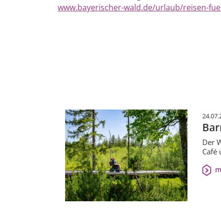
www.bayerischer-wald.de/urlaub/reisen-fuer
24.07.
Bar
Der W
Café 
m