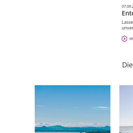
07.09.
Ent
Lasse
unver
m
Die