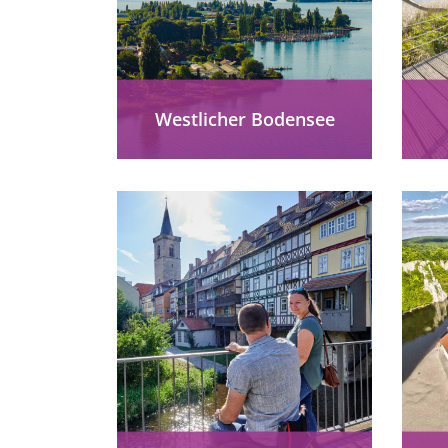
Westlicher Bodensee
Westlicher Bodensee
barrierefrei erleben: Mainau,
Konstanz, Spezialrad-Touren
und inklusive Stadtführungen
in
zwischen See und Vulkanen
K
entdecken.
und
mehr erfahren