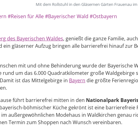
Mit dem Rollstuhl in den Gläsernen Gärten Frauenau im
ern
#Reisen für Alle
#Bayerischer Wald
#Ostbayern
erg des Bayerischen Waldes
, genießt die ganze Familie, auch
ein gläserner Aufzug bringen alle barrierefrei hinauf zur 
enschen mit und ohne Behinderung wurde der Bayerische Wal
e rund um das 6.000 Quadratkilometer große Waldgebirge s
 Damit ist das Mittelgebirge in
Bayern
die größte Ferienregi
en.
use führt barrierefrei mitten in den
Nationalpark Bayeri
 bayerisch-böhmischer Küche gekrönt ist eine barrierefrei
st im außergewöhnlichen Modehaus in Waldkirchen genau ric
 einen Termin zum Shoppen nach Wunsch vereinbaren.