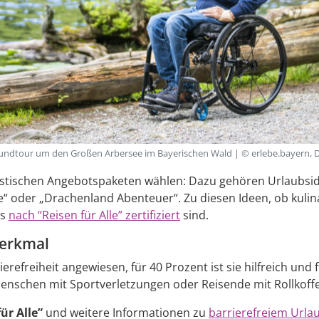
 Rundtour um den Großen Arbersee im Bayerischen Wald | © erlebe.bayern, 
istischen Angebotspaketen wählen: Dazu gehören Urlaubsi
 oder „Drachenland Abenteuer“. Zu diesen Ideen, ob kulinari
ls
nach “Reisen für Alle” zertifiziert
sind.
merkmal
refreiheit angewiesen, für 40 Prozent ist sie hilfreich und f
nschen mit Sportverletzungen oder Reisende mit Rollkoffer
ür Alle”
und weitere Informationen zu
barrierefreiem Urla