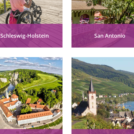
Schleswig-Holstein
San Antonio
Schleswig-Holstein
Das Reiseziel San Antoni
barrierefrei erleben:
den USA begeistert mi
Zugängliche Strände,
Inklusion, Kultur und
klusive Unterkünfte und
barrierefreien Highlights
ulturangebote an Nord-
Morgan’s Wonderland
 Ostsee – Urlaub für Alle
seinem River Walk &..
im echten Norden.
mehr erfahren
mehr erfahren