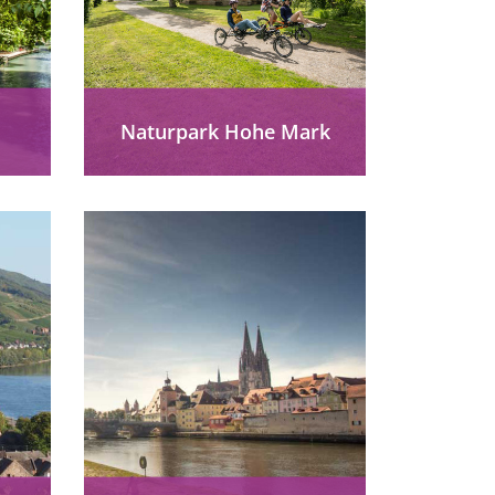
Naturpark Hohe Mark
o in
Naturpark Hohe Mark
t
barrierefrei entdecken:
Heide, Tierbeobachtung,
 wie
Rundwege und Routen für
,
Alle zwischen Niederrhein,
.
Münsterland und Ruhrgebiet.
mehr erfahren