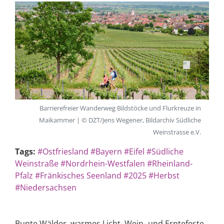
Barrierefreier Wanderweg Bildstöcke und Flurkreuze in
Maikammer | © DZT/Jens Wegener, Bildarchiv Südliche
Weinstrasse e.V.
Tags:
#Ostfriesland
#Bayern
#Eifel
#Südliche
Weinstraße
#Nordrhein-Westfalen
#Rheinland-
Pfalz
#Fränkisches Seenland
#2025
#Herbst
#Niedersachsen
Bunte Wälder, warmes Licht, Wein- und Erntefeste