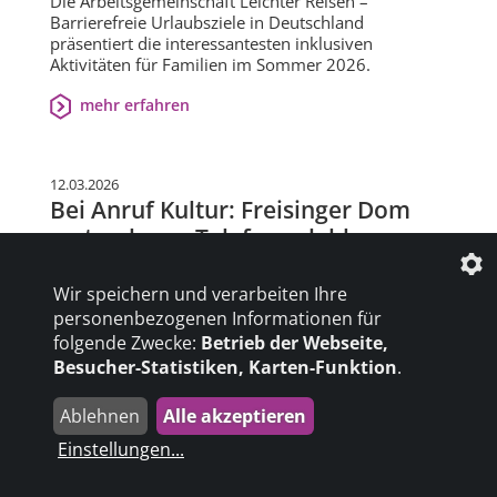
Die Arbeitsgemeinschaft Leichter Reisen –
Barrierefreie Urlaubsziele in Deutschland
präsentiert die interessantesten inklusiven
Aktivitäten für Familien im Sommer 2026.
mehr erfahren
12.03.2026
Bei Anruf Kultur: Freisinger Dom
erstmals per Telefon erlebbar
Die Domkirschenstiftung Freising in Bayern schließt
sich mit dem Freisinger Dom dem Angebot Bei
Wir speichern und verarbeiten Ihre
Anruf Kultur an, um Menschen unabhängig von
personenbezogenen Informationen für
einer Behinderung, ihrem Wohnort oder ihrer
folgende Zwecke:
Betrieb der Webseite,
Mobilität den Zugang zu Kultur per Telefon zu
Besucher-Statistiken, Karten-Funktion
.
ermöglichen.
Ablehnen
Alle akzeptieren
mehr erfahren
Einstellungen
...