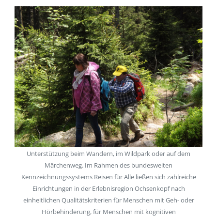
Unterstützung beim Wandern, im Wildpark oder auf dem
Märchenweg. Im Rahmen des bundesweiten
Kennzeichnungssystems Reisen für Alle ließen sich zahlreiche
Einrichtungen in der Erlebnisregion Ochsenkopf nach
einheitlichen Qualitätskriterien für Menschen mit Geh- oder
Hörbehinderung, für Menschen mit kognitiven