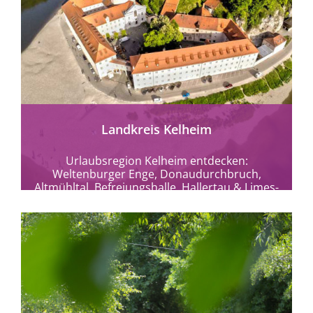
mehr erfahren
Landkreis Kelheim
Urlaubsregion Kelheim entdecken:
Weltenburger Enge, Donaudurchbruch,
Altmühltal, Befreiungshalle, Hallertau & Limes-
Therme. Natur, Kultur und barrierefreie
Erlebnisse in Bayern.