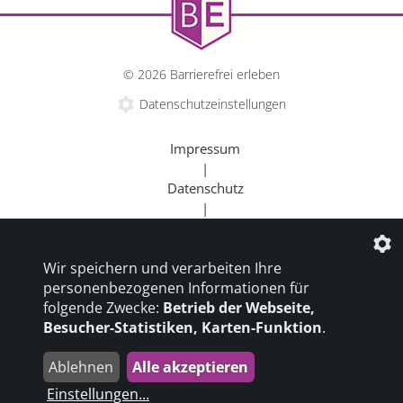
© 2026 Barrierefrei erleben
Datenschutzeinstellungen
Impressum
|
Datenschutz
|
Kontakt
|
Wir speichern und verarbeiten Ihre
Beratung
personenbezogenen Informationen für
|
folgende Zwecke:
Betrieb der Webseite,
Goldener Rollstuhl
Besucher-Statistiken, Karten-Funktion
.
|
Barrierefrei um die Welt
Ablehnen
Alle akzeptieren
die profilschmiede - Internetagentur
Einstellungen
...