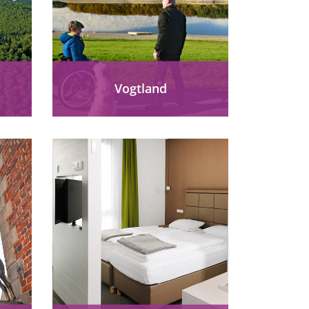
Vogtland
Das Vogtland hält eine ganze
Reihe von einzigartigen
Phänomenen für Sie bereit.
d-
Ob Naturerlebnisse,
 und
kulturelle Besonderheiten
ote
oder spektakuläre
Architektur die Sie...
mehr erfahren