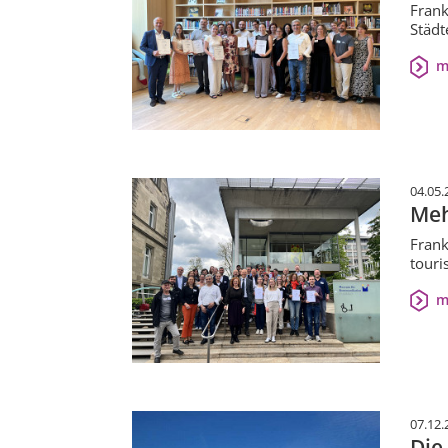
Frank
Städt
m
04.05.
Meh
Frank
touri
m
07.12.
Die