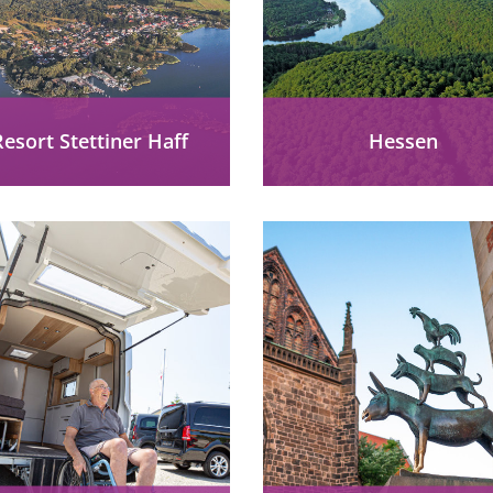
Resort Stettiner Haff
Hessen
 Stettiner Haff ist einfach
Hessen barrierefrei
nzigartig – mit all seiner
entdecken: Frankfurt,
tur, seinen Dörfern und
Taunus, Rhön und
ürlich seinen Bewohnern.
Nationalpark Kellerwal
Edersee – Natur, Kultur
zertifizierte Reiseangeb
für alle.
mehr erfahren
mehr erfahren