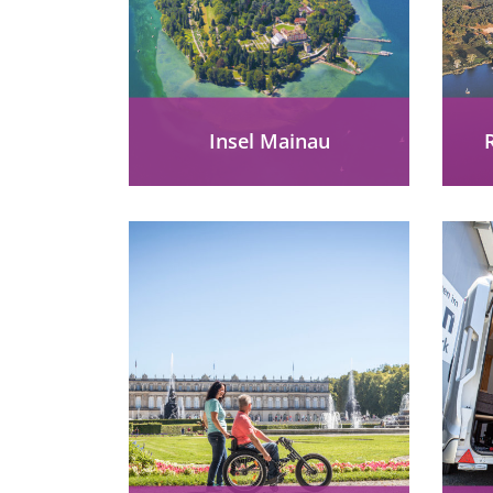
Insel Mainau
Insel Mainau barrierefrei
Das
erleben: Blumeninsel im
ei
Bodensee mit ebenerdigen
Na
Wegen, Tulpen- und
nat
Rosengarten, Palmenhaus &
Schmetterlingshaus
entdecken.
mehr erfahren