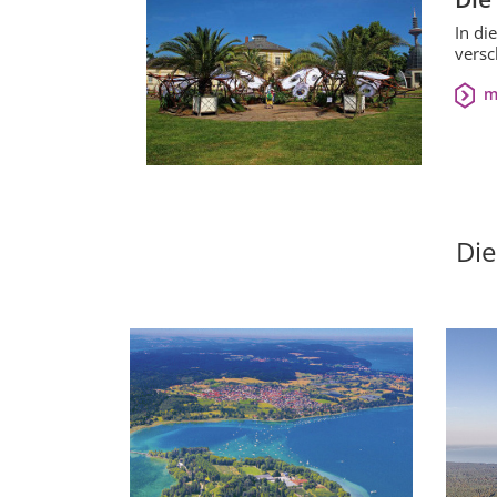
In di
versc
m
Die