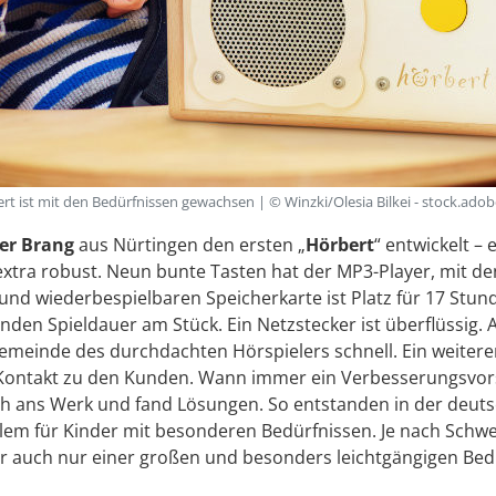
rt ist mit den Bedürfnissen gewachsen | © Winzki/Olesia Bilkei - stock.ado
er Brang
aus Nürtingen den ersten „
Hörbert
“ entwickelt –
xtra robust. Neun bunte Tasten hat der MP3-Player, mit den
und wiederbespielbaren Speicherkarte ist Platz für 17 Stu
nden Spieldauer am Stück. Ein Netzstecker ist überflüssig. 
emeinde des durchdachten Hörspielers schnell. Ein weitere
Kontakt zu den Kunden. Wann immer ein Verbesserungsvor
 ans Werk und fand Lösungen. So entstanden in der deuts
llem für Kinder mit besonderen Bedürfnissen. Je nach Schwe
er auch nur einer großen und besonders leichtgängigen Bedi