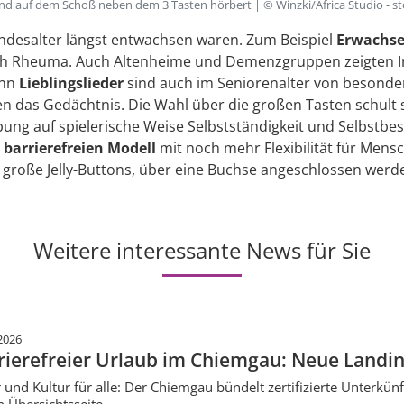
ind auf dem Schoß neben dem 3 Tasten hörbert | © Winzki/Africa Studio - 
indesalter längst entwachsen waren. Zum Beispiel
Erwachse
ch Rheuma. Auch Altenheime und Demenzgruppen zeigten Int
enn
Lieblingslieder
sind auch im Seniorenalter von besonde
en das Gedächtnis. Die Wahl über die großen Tasten schult 
bung auf spielerische Weise Selbstständigkeit und Selbstb
n
barrierefreien Modell
mit noch mehr Flexibilität für Men
e große Jelly-Buttons, über eine Buchse angeschlossen werd
Weitere interessante News für Sie
2026
rierefreier Urlaub im Chiemgau: Neue Landin
 und Kultur für alle: Der Chiemgau bündelt zertifizierte Unterkünf