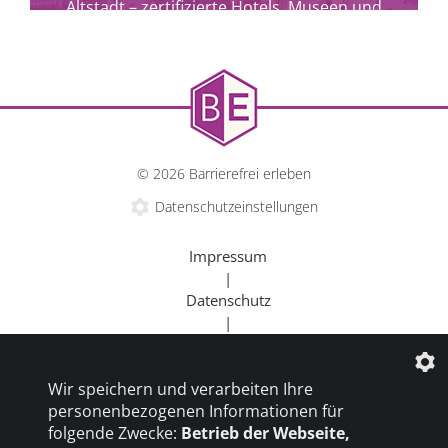
Altstadt – zertifizierte Hotels, Museen und
Kulturangebote für alle.
© 2026 Barrierefrei erleben
Datenschutzeinstellungen
Impressum
|
Datenschutz
|
mehr erfahren
Kontakt
|
Wir speichern und verarbeiten Ihre
Beratung
personenbezogenen Informationen für
|
folgende Zwecke:
Betrieb der Webseite,
Goldener Rollstuhl