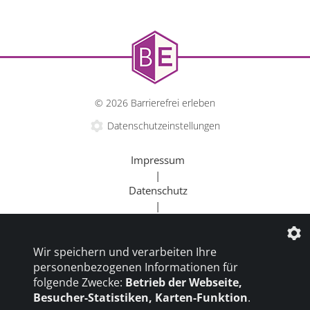
Kulturangebote für alle.
© 2026 Barrierefrei erleben
Datenschutzeinstellungen
Impressum
|
Datenschutz
|
Kontakt
mehr erfahren
|
Wir speichern und verarbeiten Ihre
Beratung
personenbezogenen Informationen für
|
folgende Zwecke:
Betrieb der Webseite,
Goldener Rollstuhl
Besucher-Statistiken, Karten-Funktion
.
|