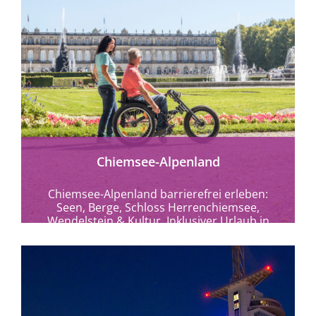
mehr erfahren
Chiemsee-Alpenland
Chiemsee-Alpenland barrierefrei erleben:
Seen, Berge, Schloss Herrenchiemsee,
Wendelstein & Kultur. Inklusiver Urlaub in
Bayern für Natur- und Genussliebhaber.