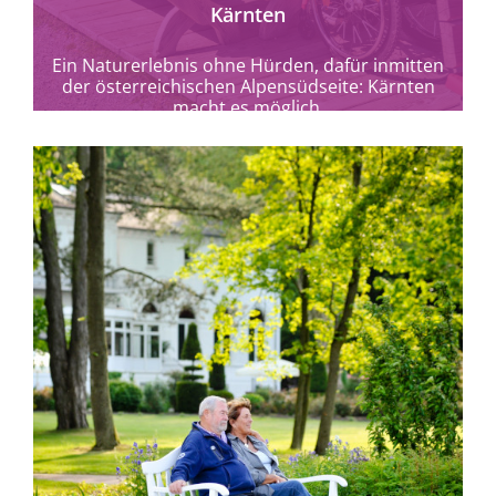
Kärnten
Ein Naturerlebnis ohne Hürden, dafür inmitten
der österreichischen Alpensüdseite: Kärnten
macht es möglich.
mehr erfahren