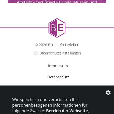
Altstadt – zertifizierte Hotels, Museen und
Kulturangebote für alle.
© 2026 Barrierefrei erleben
Datenschutzeinstellungen
Impressum
|
Datenschutz
|
Kontakt
mehr erfahren
|
Wir speichern und verarbeiten Ihre
Beratung
personenbezogenen Informationen für
|
folgende Zwecke:
Betrieb der Webseite,
Goldener Rollstuhl