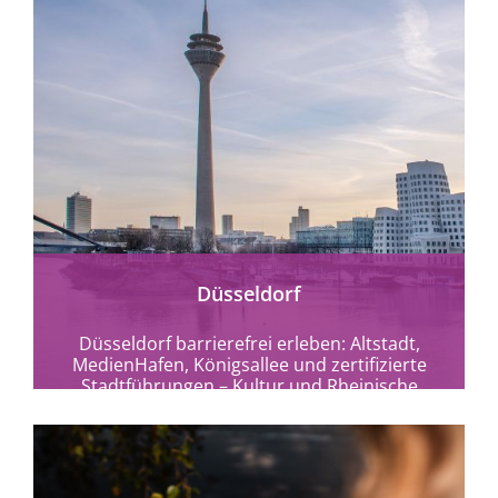
mehr erfahren
Düsseldorf
Düsseldorf barrierefrei erleben: Altstadt,
MedienHafen, Königsallee und zertifizierte
Stadtführungen – Kultur und Rheinische
Lebensart ohne Hürden entdecken.