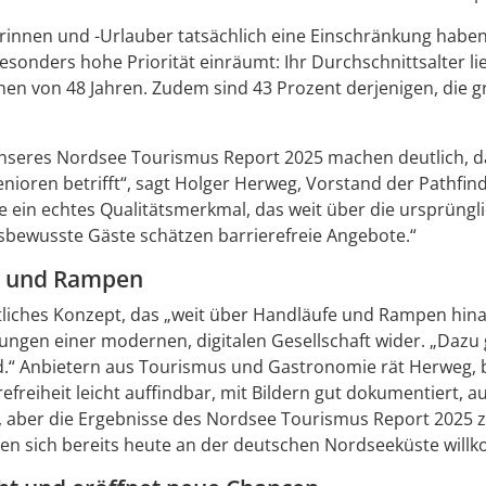
nnen und -Urlauber tatsächlich eine Einschränkung haben. 
besonders hohe Priorität einräumt: Ihr Durchschnittsalter li
n von 48 Jahren. Zudem sind 43 Prozent derjenigen, die gro
unseres Nordsee Tourismus Report 2025 machen deutlich, d
ioren betrifft“, sagt Holger Herweg, Vorstand der Pathfi
te ein echtes Qualitätsmerkmal, das weit über die ursprüngl
tsbewusste Gäste schätzen barrierefreie Angebote.“
e und Rampen
itliches Konzept, das „weit über Handläufe und Rampen hina
ungen einer modernen, digitalen Gesellschaft wider. „Dazu 
.“ Anbietern aus Tourismus und Gastronomie rät Herweg, ber
efreiheit leicht auffindbar, mit Bildern gut dokumentiert, 
tun, aber die Ergebnisse des Nordsee Tourismus Report 2025 
len sich bereits heute an der deutschen Nordseeküste wil