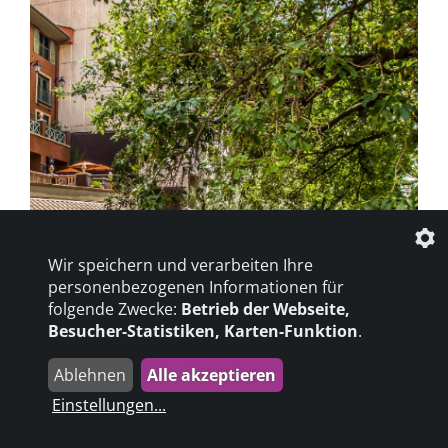
mehr erfahren
Wir speichern und verarbeiten Ihre
personenbezogenen Informationen für
folgende Zwecke:
Betrieb der Webseite,
Besucher-Statistiken, Karten-Funktion
.
San Antonio
Ablehnen
Alle akzeptieren
Das Reiseziel San Antonio in den USA
Einstellungen
...
begeistert mit Inklusion, Kultur und
barrierefreien Highlights wie Morgan’s