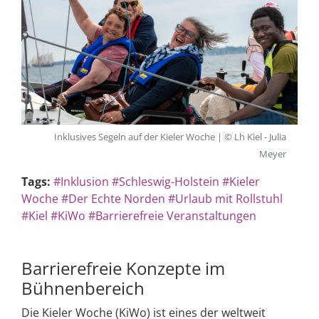
Inklusives Segeln auf der Kieler Woche | © Lh Kiel - Julia
Meyer
Tags:
#Inklusion
#Schleswig-Holstein
#Kieler
Woche
#Der Echte Norden
#Urlaub mit Rollstuhl
#Kiel
#KiWo
#Barrierefreie Veranstaltungen
Barrierefreie Konzepte im
Bühnenbereich
Die Kieler Woche (KiWo) ist eines der weltweit