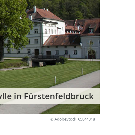
ylle in Fürstenfeldbruck
© AdobeStock_65844318