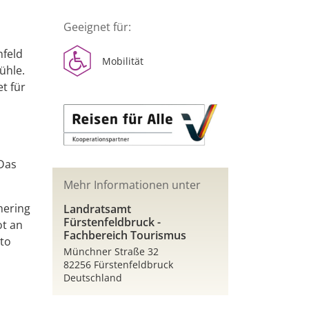
Geeignet für:
nfeld
Mobilität
ühle.
t für
 Das
Mehr Informationen unter
mering
Landratsamt
Fürstenfeldbruck -
ot an
Fachbereich Tourismus
to
Münchner Straße 32
82256 Fürstenfeldbruck
Deutschland