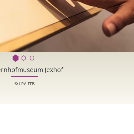
rnhofmuseum Jexhof
© LRA FFB