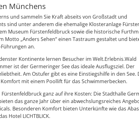
ren Münchens
erns und sammeln Sie Kraft abseits von Großstadt und
hts sind unter anderem die ehemalige Klosteranlage Fürste
dem Museum Fürstenfeldbruck sowie die historische Furthm
 Motto „Anders Sehen“ einen Tastraum gestaltet und biete
-Führungen an.
denster Kontinente lernen Besucher im Welt.Erlebnis.Wald
mer ist der Germeringer See das ideale Ausflugsziel. Der
iebtheit. Am Ostufer gibt es eine Einstiegshilfe in den See.
 Komfort mit einem Poollift für das Schwimmerbecken.
Fürstenfeldbruck ganz auf ihre Kosten: Die Stadthalle Ger
ieten das ganze Jahr über ein abwechslungsreiches Angeb
cals. Besonderen Komfort bieten Unterkünfte wie das Abas
 das Hotel LICHTBLICK.