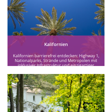
mehr erfahren
Kalifornien
Kalifornien barrierefrei entdecken: Highway 1,
Nationalparks, Strände und Metropolen mit
inklusiver Infrastruktur und einzigartiger
Naturvielfalt.