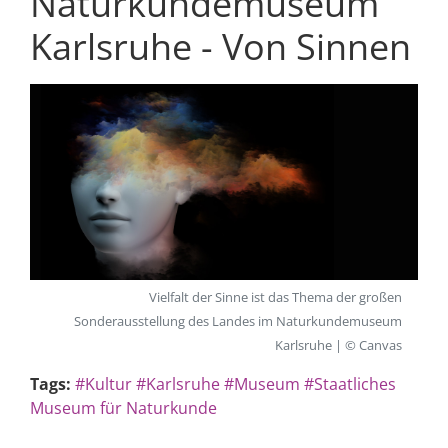
Naturkundemuseum
Karlsruhe - Von Sinnen
Vielfalt der Sinne ist das Thema der großen
Sonderausstellung des Landes im Naturkundemuseum
Karlsruhe | © Canvas
Tags:
#Kultur
#Karlsruhe
#Museum
#Staatliches
Museum für Naturkunde