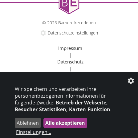
© 2026 Barrierefrei erleben
Datenschutzeinstellungen
Impressum
|
Datenschutz
|
Kontakt
|
Wir speichern und verarbeiten Ihre
Beratung
personenbezogenen Informationen für
|
folgende Zwecke:
Betrieb der Webseite,
Goldener Rollstuhl
Besucher-Statistiken, Karten-Funktion
.
|
Barrierefrei um die Welt
Ablehnen
Alle akzeptieren
die profilschmiede - Internetagentur
Einstellungen
...