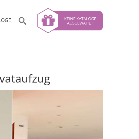
KEINE KATALOGE
LOGE
AUSGEWÄHLT
ivataufzug