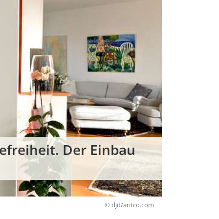
freiheit. Der Einbau
© djd/aritco.com