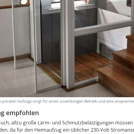
s privaten Aufzugs sorgt für einen zuverlässigen Betrieb und eine anspreche
ung empfohlen
uch, allzu große Lärm- und Schmutzbelästigungen müssen d
en, da für den Heimaufzug ein üblicher 230-Volt-Stromans