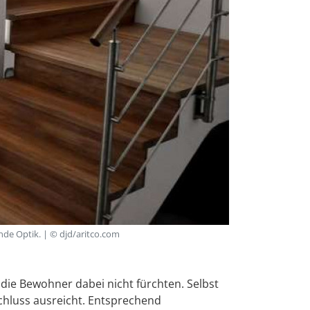
nde Optik. | © djd/aritco.com
ie Bewohner dabei nicht fürchten. Selbst
chluss ausreicht. Entsprechend