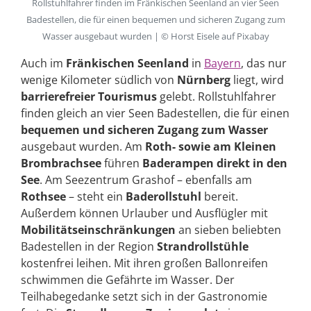
Rollstuhlfahrer finden im Fränkischen Seenland an vier Seen
Badestellen, die für einen bequemen und sicheren Zugang zum
Wasser ausgebaut wurden | © Horst Eisele auf Pixabay
Auch im
Fränkischen Seenland
in
Bayern
, das nur
wenige Kilometer südlich von
Nürnberg
liegt, wird
barrierefreier Tourismus
gelebt. Rollstuhlfahrer
finden gleich an vier Seen Badestellen, die für einen
bequemen und sicheren Zugang zum Wasser
ausgebaut wurden. Am
Roth- sowie am Kleinen
Brombrachsee
führen
Baderampen direkt in den
See
. Am Seezentrum Grashof – ebenfalls am
Rothsee
– steht ein
Baderollstuhl
bereit.
Außerdem können Urlauber und Ausflügler mit
Mobilitätseinschränkungen
an sieben beliebten
Badestellen in der Region
Strandrollstühle
kostenfrei leihen. Mit ihren großen Ballonreifen
schwimmen die Gefährte im Wasser. Der
Teilhabegedanke setzt sich in der Gastronomie