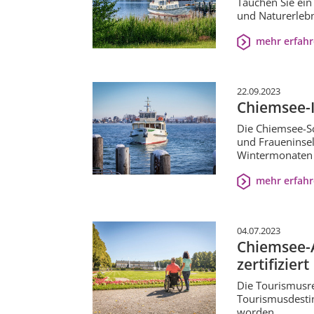
Tauchen Sie ein
und Naturerleb
mehr erfah
22.09.2023
Chiemsee-I
Die Chiemsee-Sc
und Fraueninsel
Wintermonaten 
mehr erfah
04.07.2023
Chiemsee-A
zertifiziert
Die Tourismusre
Tourismusdestin
worden.