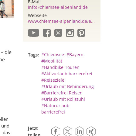
E-Mail
info@chiemsee-alpenland.de
Webseite
www.chiemsee-alpenland.de/e...
– die
Tags:
#Chiemsee
#Bayern
ene
#Mobilität
#Handbike-Touren
#Aktivurlaub barrierefrei
#Reiseziele
#Urlaub mit Behinderung
#Barrierefrei Reisen
#Urlaub mit Rollstuhl
#Natururlaub
barrierefrei
llen
n und
Jetzt
– das
teilen