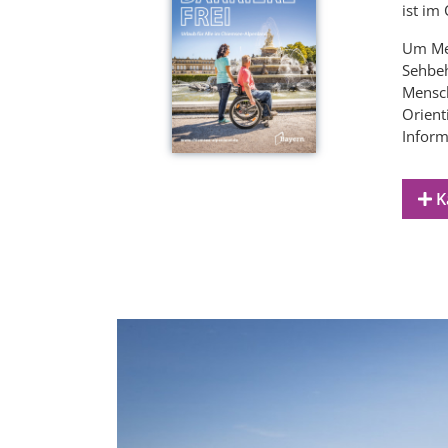
ist im
Um Men
Sehbeh
Mensch
Orient
Inform
Ka