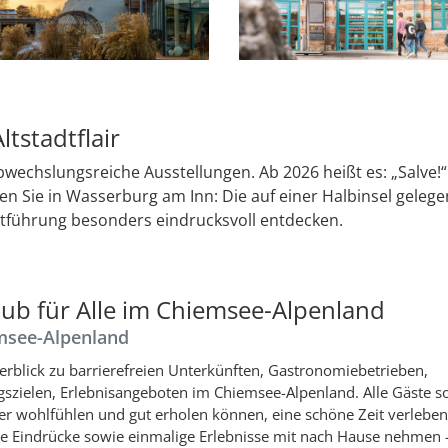
tstadtflair
echslungsreiche Ausstellungen. Ab 2026 heißt es: „Salve!“ 
en Sie in Wasserburg am Inn: Die auf einer Halbinsel geleg
tadtführung besonders eindrucksvoll entdecken.
aub für Alle im Chiemsee-Alpenland
msee-Alpenland
erblick zu barrierefreien Unterkünften, Gastronomiebetrieben,
gszielen, Erlebnisangeboten im Chiemsee-Alpenland. Alle Gäste so
ier wohlfühlen und gut erholen können, eine schöne Zeit verlebe
ve Eindrücke sowie einmalige Erlebnisse mit nach Hause nehmen 