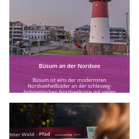
mehr erfahren
Büsum an der Nordsee
Büsum ist eins der modernsten
Nordseeheilbäder an der schleswig-
holsteinischen Nordseeküste mit vielen
barrierefreien Möglichkeiten.