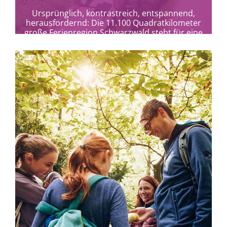
Ursprünglich, kontrastreich, entspannend,
herausfordernd: Die 11.100 Quadratkilometer
große Ferienregion Schwarzwald steht für eine
Erlebniswelt ganz eigener Art.
mehr erfahren