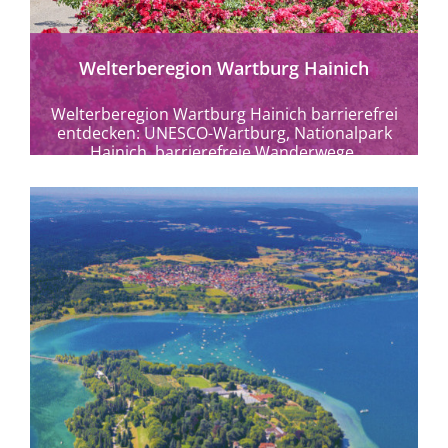
Welterberegion Wartburg Hainich
Welterberegion Wartburg Hainich barrierefrei
entdecken: UNESCO-Wartburg, Nationalpark
Hainich, barrierefreie Wanderwege,
Baumkronenpfad und blühende Gärten
erleben.