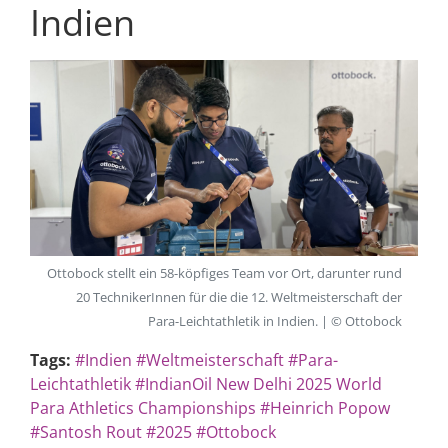
Indien
Ottobock stellt ein 58-köpfiges Team vor Ort, darunter rund
20 TechnikerInnen für die die 12. Weltmeisterschaft der
Para-Leichtathletik in Indien. | © Ottobock
Tags:
#Indien
#Weltmeisterschaft
#Para-
Leichtathletik
#IndianOil New Delhi 2025 World
Para Athletics Championships
#Heinrich Popow
#Santosh Rout
#2025
#Ottobock