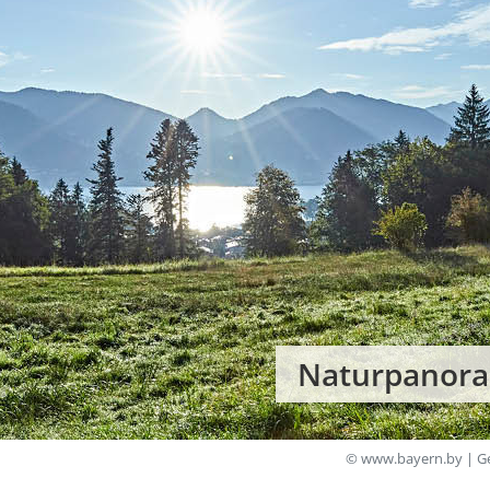
Naturpanora
© www.bayern.by | Ge