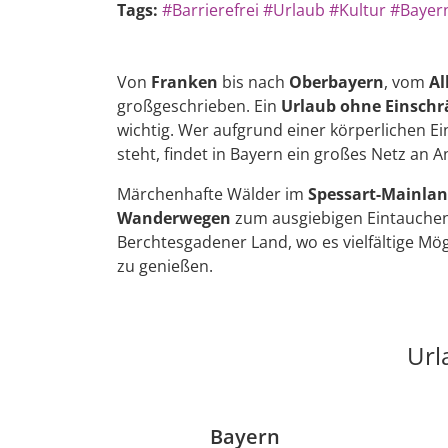
Tags:
#Barrierefrei
#Urlaub
#Kultur
#Bayer
Von
Franken
bis nach
Oberbayern
, vom
Al
großgeschrieben. Ein
Urlaub ohne Einsch
wichtig. Wer aufgrund einer körperlichen E
steht, findet in Bayern ein großes Netz an A
Märchenhafte Wälder im
Spessart-Mainla
Wanderwegen
zum ausgiebigen Eintauchen
Berchtesgadener Land, wo es vielfältige Mö
zu genießen.
Url
Bayern