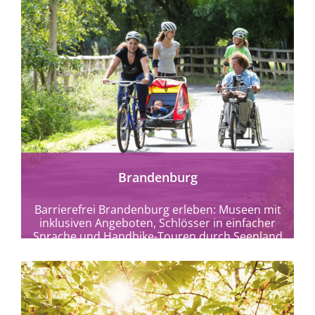
mehr erfahren
Brandenburg
Barrierefrei Brandenburg erleben: Museen mit
inklusiven Angeboten, Schlösser in einfacher
Sprache und Handbike-Touren durch Seenland
& Nationalparks.