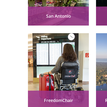
San Antonio
Das Reiseziel San Antonio in
En
den USA begeistert mit
Inklusion, Kultur und
Ruh
barrierefreien Highlights wie
übe
Morgan’s Wonderland,
ÖP
seinem River Walk &...
mehr erfahren
FreedomChair