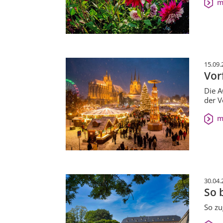
m
15.09.
Vor
Die A
der V
m
30.04.
So 
So zu