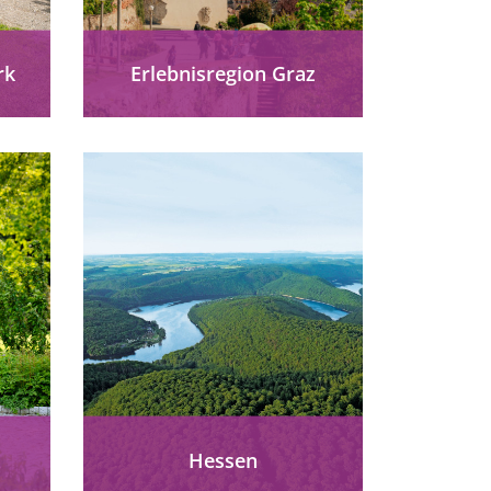
rk
Erlebnisregion Graz
k
Österreichische
:
Erlebnisregion Graz:
g,
Barrierefreier Urlaub in der
für
Steiermark mit Kultur, Natur,
in,
Kulinarik & UNESCO-
iet.
Welterbe. Graz und
Umgebung ohne Grenzen
entdecken.
mehr erfahren
Hessen