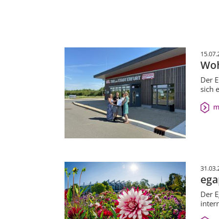
15.07.
Woh
Der E
sich 
m
31.03.
ega
Der E
inter