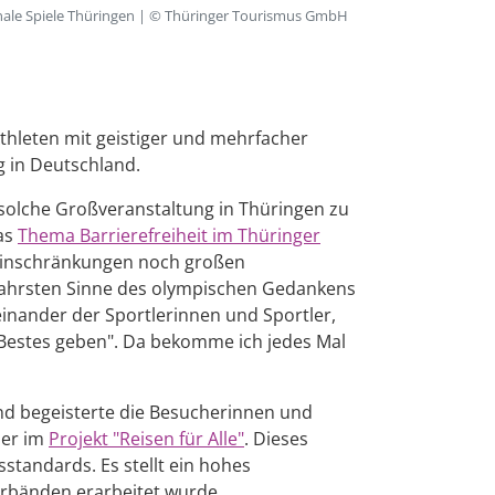
nale Spiele Thüringen | © Thüringer Tourismus GmbH
Athleten mit geistiger und mehrfacher
g in Deutschland.
e solche Großveranstaltung in Thüringen zu
das
Thema Barrierefreiheit im Thüringer
 Einschränkungen noch großen
 wahrsten Sinne des olympischen Gedankens
einander der Sportlerinnen und Sportler,
n Bestes geben". Da bekomme ich jedes Mal
d begeisterte die Besucherinnen und
ner im
Projekt "Reisen für Alle"
. Dieses
tandards. Es stellt ein hohes
rbänden erarbeitet wurde.