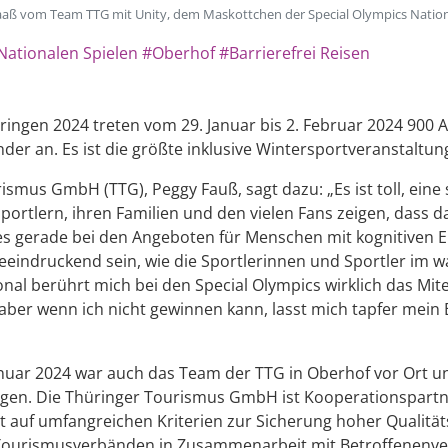
aß vom Team TTG mit Unity, dem Maskottchen der Special Olympics Natio
Nationalen Spielen
#Oberhof
#Barrierefrei Reisen
ringen 2024 treten vom 29. Januar bis 2. Februar 2024 900 
er an. Es ist die größte inklusive Wintersportveranstaltun
rismus GmbH (TTG), Peggy Fauß, sagt dazu: „Es ist toll, ein
ortlern, ihren Familien und den vielen Fans zeigen, dass 
s gerade bei den Angeboten für Menschen mit kognitiven
beeindruckend sein, wie die Sportlerinnen und Sportler im
al berührt mich bei den Special Olympics wirklich das Mit
, aber wenn ich nicht gewinnen kann, lasst mich tapfer mei
uar 2024 war auch das Team der TTG in Oberhof vor Ort un
ringen. Die Thüringer Tourismus GmbH ist Kooperationspart
uf umfangreichen Kriterien zur Sicherung hoher Qualitätss
n Tourismusverbänden in Zusammenarbeit mit Betroffenenve