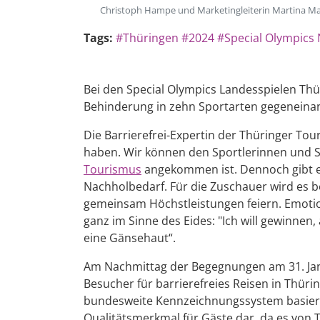
Christoph Hampe und Marketingleiterin Martina Ma
Tags:
#Thüringen
#2024
#Special Olympics 
Bei den Special Olympics Landesspielen Thü
Behinderung in zehn Sportarten gegeneinand
Die Barrierefrei-Expertin der Thüringer Tou
haben. Wir können den Sportlerinnen und Sp
Tourismus
angekommen ist. Dennoch gibt e
Nachholbedarf. Für die Zuschauer wird es 
gemeinsam Höchstleistungen feiern. Emotion
ganz im Sinne des Eides: "Ich will gewinnen
eine Gänsehaut“.
Am Nachmittag der Begegnungen am 31. Jan
Besucher für barrierefreies Reisen in Thü
bundesweite Kennzeichnungssystem basiert a
Qualitätsmerkmal für Gäste dar, da es vo