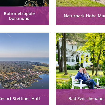
Ruhrmetropole
Naturpark Hohe Ma
Dortmund
tdecken Sie Kultur, Natur
Naturpark Hohe Mar
und Fußball in der
barrierefrei entdecken
rmetropole. Von Museen
Heide, Tierbeobachtun
r einen gut ausgebauten
Rundwege und Routen 
NV bis Gärten und Parks
Alle zwischen Niederrhe
bietet...
Münsterland und Ruhrgeb
mehr erfahren
mehr erfahren
Resort Stettiner Haff
Bad Zwischenahn