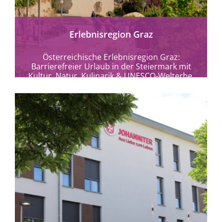
Erlebnisregion Graz
Österreichische Erlebnisregion Graz:
Barrierefreier Urlaub in der Steiermark mit
Kultur, Natur, Kulinarik & UNESCO-Welterbe.
Graz und Umgebung ohne Grenzen
entdecken.