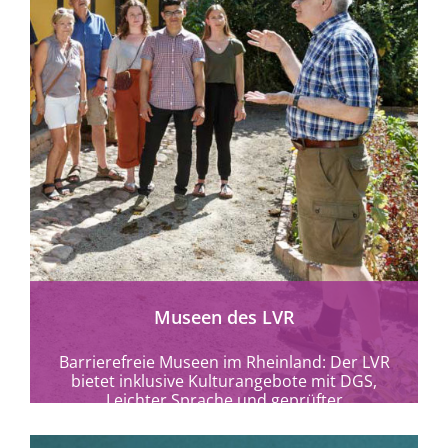
Museen des LVR
Barrierefreie Museen im Rheinland: Der LVR
bietet inklusive Kulturangebote mit DGS,
Leichter Sprache und geprüfter
Barrierefreiheit in 9 Museen und Kulturorten.