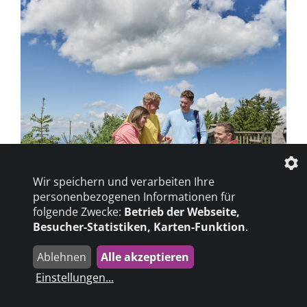
mehr erfahren
Wir speichern und verarbeiten Ihre
personenbezogenen Informationen für
folgende Zwecke:
Betrieb der Webseite,
Baden-Württemberg
Besucher-Statistiken, Karten-Funktion
.
Die verschiedenen Landschaften im Süden
Ablehnen
Alle akzeptieren
eröffnen viele Möglichkeiten für schöne
Einstellungen
...
Urlaubstage. Ganz gleich, ob man lieber in den
Trubel der Stadt...