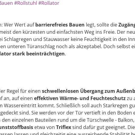
 Bauen
#Rollstuhl
#Rollator
n: Wer Wert auf
barrierefreies Bauen
legt, sollte die
Zugäng
 meist den kürzesten und einfachsten Weg ins Freie. Der neu
bei Schlagregen und Stauwasser keine Feuchtigkeit in den In
en unteren Türanschlag noch als akzeptabel. Doch selbst ei
lator stark beeinträchtigen
.
der Regel für einen
schwellenlosen Übergang zum Außenb
uf an, auf einen
effektiven Wärme- und Feuchteschutz
zu a
ssereintritt kommt. Schließlich soll auch Starkregen gut
gedeckt sind. Sie werden vor der Tür vertieft in den Boden
en den einzelnen Bauteilen rund um die Türschwelle - Balkon
unststoffbasis
etwa von
Triflex
sind dafür gut geeignet. Di
ssen lassen und gleichzeitig eine ausreichende Stabilität b