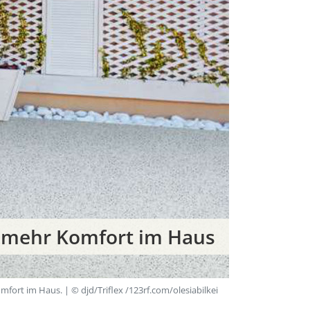
ür mehr Komfort im Haus
mfort im Haus. | © djd/Triflex /123rf.com/olesiabilkei