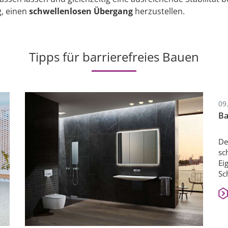
g, einen
schwellenlosen Übergang
herzustellen.
Tipps für barrierefreies Bauen
09
Ba
De
sc
Ei
Sc