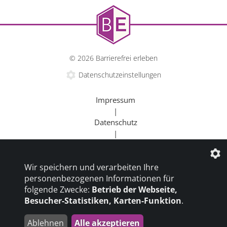
© 2026 Barrierefrei erleben
Datenschutzeinstellungen
Impressum
|
Datenschutz
|
Kontakt
|
Wir speichern und verarbeiten Ihre
Beratung
personenbezogenen Informationen für
|
folgende Zwecke:
Betrieb der Webseite,
Goldener Rollstuhl
Besucher-Statistiken, Karten-Funktion
.
|
Barrierefrei um die Welt
Ablehnen
Alle akzeptieren