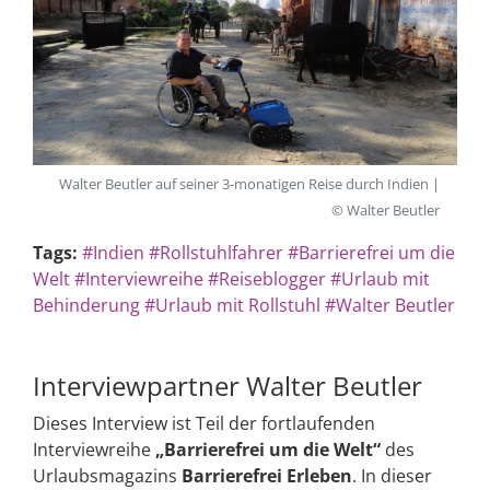
Walter Beutler auf seiner 3-monatigen Reise durch Indien |
© Walter Beutler
Tags:
#Indien
#Rollstuhlfahrer
#Barrierefrei um die
Welt
#Interviewreihe
#Reiseblogger
#Urlaub mit
Behinderung
#Urlaub mit Rollstuhl
#Walter Beutler
Interviewpartner Walter Beutler
Dieses Interview ist Teil der fortlaufenden
Interviewreihe
„Barrierefrei um die Welt“
des
Urlaubsmagazins
Barrierefrei Erleben
. In dieser