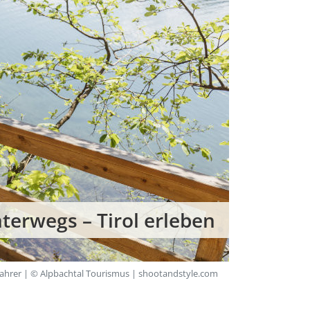
nterwegs – Tirol erleben
lfahrer | © Alpbachtal Tourismus | shootandstyle.com