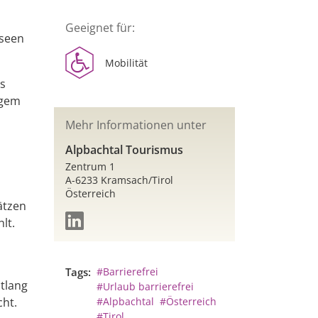
Geeignet für:
eseen
Mobilität
ls
igem
Mehr Informationen unter
Alpbachtal Tourismus
Zentrum 1
A-6233 Kramsach/Tirol
Österreich
ätzen
lt.
Tags:
#Barrierefrei
tlang
#Urlaub barrierefrei
cht.
#Alpbachtal
#Österreich
#Tirol