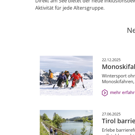
Direkt am See bietet der neue Inklusionsbe
Aktivität für jede Altersgruppe.
Ne
22.12.2025
Monoskifah
Wintersport ohn
Monoskifahren, 
mehr erfah
27.06.2025
Tirol barri
Erlebe barriere