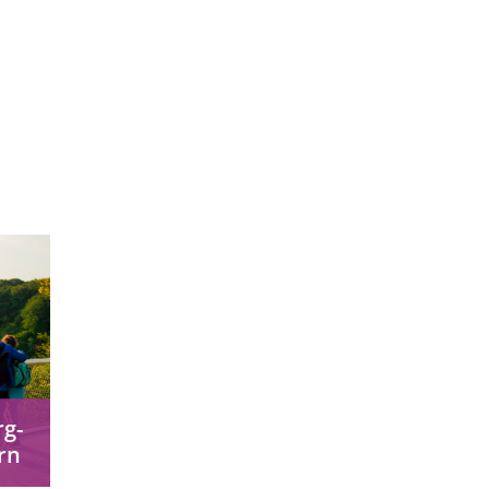
g-
rn