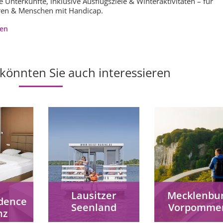
e Unterkünfte, inklusive Ausflugsziele & Winteraktivitäten – für
oren & Menschen mit Handicap.
ren
 könnten Sie auch interessieren
l
Lausitzer
Mecklenbur
dence
Seenland
Vorpomme
nz