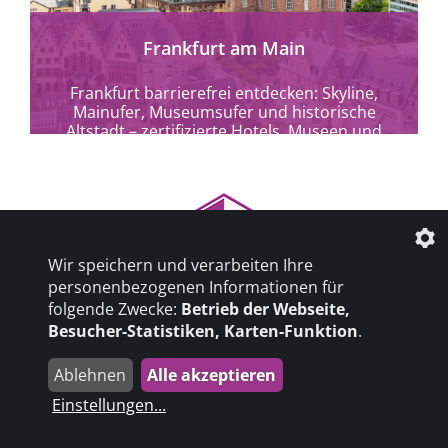
Frankfurt am Main
Frankfurt barrierefrei entdecken: Skyline,
Mainufer, Museumsufer und historische
Altstadt – zertifizierte Hotels, Museen und
Kulturangebote für alle.
Wir speichern und verarbeiten Ihre
personenbezogenen Informationen für
© 2026 Barrierefrei erleben
folgende Zwecke:
Betrieb der Webseite,
Besucher-Statistiken, Karten-Funktion
.
Datenschutzeinstellungen
Ablehnen
Alle akzeptieren
Impressum
|
Einstellungen
...
Datenschutz
|