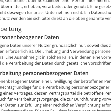
, Gesundheit oder Sexualleben einer Person informieren.
rmittelt, erhoben, verarbeitet oder genutzt. Eine gesetzl
steht deswegen für unser Unternehmen nicht. Ein Datensch
hutz wenden Sie sich bitte direkt an die oben genannte ver
rbeitung
ersonenbezogener Daten
e Daten unserer Nutzer grundsätzlich nur, soweit dies zur
gen erforderlich ist. Die Erhebung und Verwendung person
s. Eine Ausnahme gilt in solchen Fällen, in denen eine vorh
 die Verarbeitung der Daten durch gesetzliche Vorschriften
rarbeitung personenbezogener Daten
enbezogener Daten eine Einwilligung der betroffenen Person 
echtsgrundlage für die Verarbeitung personenbezogener D
ines Vertrages, dessen Vertragspartei die betroffene Person 
t auch für Verarbeitungsvorgänge, die zur Durchführung vor
 Daten zur Erfüllung einer rechtlichen Verpflichtung erfo