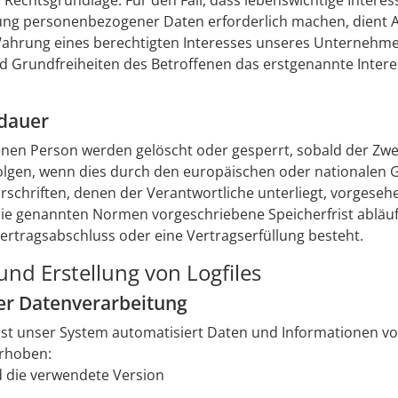
 als Rechtsgrundlage. Für den Fall, dass lebenswichtige Inter
ng personenbezogener Daten erforderlich machen, dient Art.
Wahrung eines berechtigten Interesses unseres Unternehmen
Grundfreiheiten des Betroffenen das erstgenannte Interesse 
rdauer
en Person werden gelöscht oder gesperrt, sobald der Zweck
lgen, wenn dies durch den europäischen oder nationalen G
schriften, denen der Verantwortliche unterliegt, vorgese
e genannten Normen vorgeschriebene Speicherfrist abläuft, 
ertragsabschluss oder eine Vertragserfüllung besteht.
und Erstellung von Logfiles
er Datenverarbeitung
fasst unser System automatisiert Daten und Informationen
erhoben:
 die verwendete Version