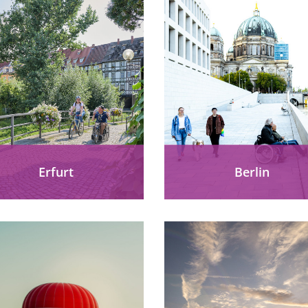
Erfurt
Berlin
furt barrierefrei erleben:
Barrierefrei Berlin entdec
ittelalterliche Altstadt,
Brandenburger Tor,
rämerbrücke, UNESCO-
Gedenkstätte Berliner Ma
elterbe, Petersberg und
Humboldt Forum, Parks
usive Stadttouren für alle.
vielfältige Kulinarik
komfortabel erleben.