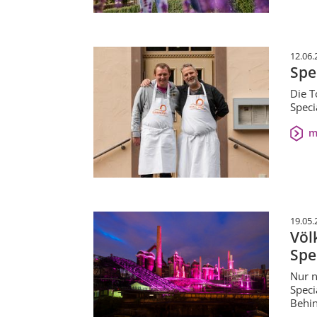
12.06.
Spe
Die T
Speci
m
19.05.
Völ
Spe
Nur n
Speci
Behi