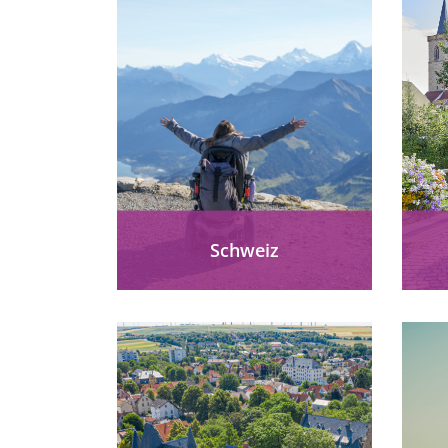
Schweiz
Die Schweiz barrierefrei
Er
erleben: Accessible Tour of
M
Switzerland, Glacier Express,
K
Rigi & Vierwaldstättersee –
W
Reisen ohne Hürden
inkl
zwischen Alpen, Seen und...