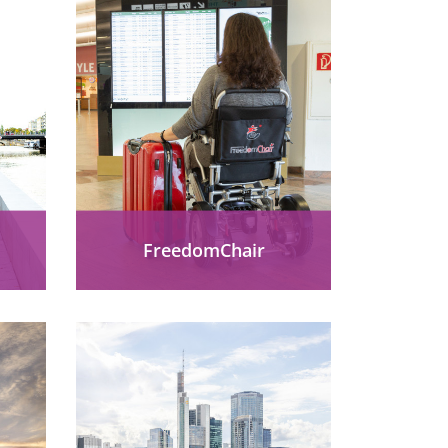
FreedomChair
ken:
Generalimporteur für
innovative Medizinprodukte
uer,
& Elektro-Rollstühle in der
 und
DACH-Region.