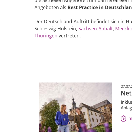
die aktuellen Angebote zum barrierefreien T
Angeboten als
Best Practice in Deutschla
Der Deutschland-Auftritt befindet sich in 
Schleswig-Holstein,
Sachsen-Anhalt
,
Meckle
Thüringen
vertreten.
27.07.
Net
Inklu
Anlag
m