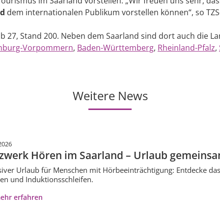
ourismus im Saarland vorstellen. „Wir freuen uns sehr, das
nd
dem internationalen Publikum vorstellen können“, so TZS-
Hub 27, Stand 200. Neben dem Saarland sind dort auch die 
nburg-Vorpommern
,
Baden-Württemberg
,
Rheinland-Pfalz
,
Weitere News
2026
zwerk Hören im Saarland – Urlaub gemeinsa
siver Urlaub für Menschen mit Hörbeeinträchtigung: Entdecke das
en und Induktionsschleifen.
ehr erfahren