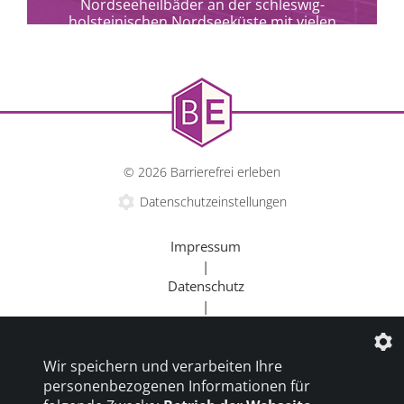
Nordseeheilbäder an der schleswig-
holsteinischen Nordseeküste mit vielen
barrierefreien Möglichkeiten.
© 2026 Barrierefrei erleben
Datenschutzeinstellungen
Impressum
|
Datenschutz
|
Kontakt
mehr erfahren
|
Wir speichern und verarbeiten Ihre
Beratung
personenbezogenen Informationen für
|