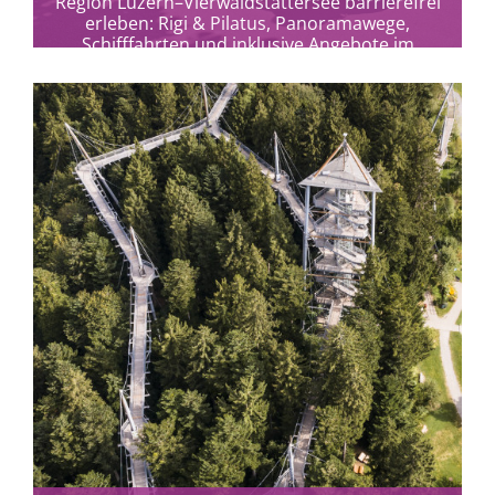
Region Luzern–Vierwaldstättersee barrierefrei
erleben: Rigi & Pilatus, Panoramawege,
Schifffahrten und inklusive Angebote im
Herzen der Schweiz.
mehr erfahren