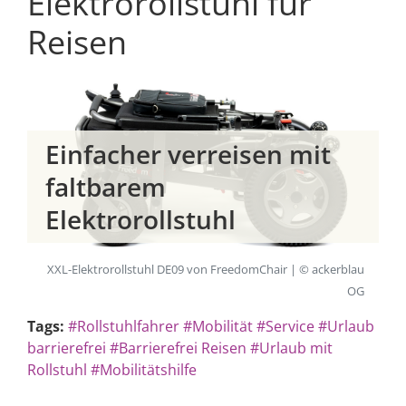
Elektrorollstuhl für
Reisen
Einfacher verreisen mit
faltbarem
Elektrorollstuhl
XXL-Elektrorollstuhl DE09 von FreedomChair | © ackerblau
OG
Tags:
#Rollstuhlfahrer
#Mobilität
#Service
#Urlaub
barrierefrei
#Barrierefrei Reisen
#Urlaub mit
Rollstuhl
#Mobilitätshilfe