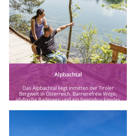
mehr erfahren
Alpbachtal
Das Alpbachtal liegt inmitten der Tiroler
Bergwelt in Österreich. Barrierefreie Wege,
idyllische Badeseen und ein beeindruckendes
Panorama erwarten Sie.