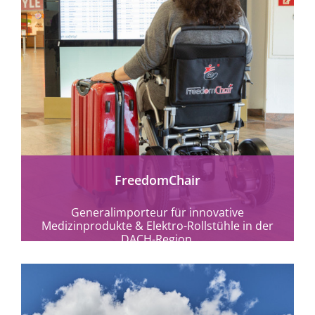
mehr erfahren
FreedomChair
Generalimporteur für innovative
Medizinprodukte & Elektro-Rollstühle in der
DACH-Region.