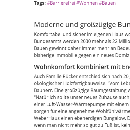
Tags:
#Barrierefrei
#Wohnen
#Bauen
Moderne und großzügige Bunga
Komfortabel und sicher im eigenen Haus woh
Bundesamts werden 2030 mehr als 22 Million
Bauen gewinnt daher immer mehr an Bedeutun
bisherige Immobilie gegen ein neues Domizil
Wohnkomfort kombiniert mit Ene
Auch Familie Rücker entschied sich nach 20 
ökologischer Holzfertigbauweise. "Vom Lebe
Bauherr. Eine großzügige Raumgestaltung war
"Natürlich sollte unser neues Zuhause auch 
einer Luft-Wasser-Wärmepumpe mit einem z
sorgen für eine angenehme Wohlfühlwärme. 
WeberHaus einen ebenerdigen Bungalow. Der
wenn man nicht mehr so gut zu Fuß ist, ke