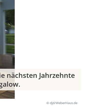
die nächsten Jahrzehnte
galow.
© djd/WeberHaus.de