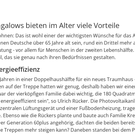
lows bieten im Alter viele Vorteile
nen: Das ist wohl einer der wichtigsten Wünsche für das A
en Deutsche über 65 Jahre alt sein, rund ein Drittel mehr
g - vor allem für Menschen in der zweiten Lebenshälfte. N
, das sie genau nach ihren Bedürfnissen gestalten.
rgieeffizienz
Jahren in einer Doppelhaushälfte für ein neues Traumhaus -
n auf der Treppe hatten wir genug, deshalb haben wir eine
 der vierköpfigen Familie dabei wichtig, die 180 Quadratme
energieeffizient sein", so Ulrich Rücker. Die Photovoltaik
entralen Lüftungsgerät und einer Fußbodenheizung, tragen
Ebenso wie die Rückers plante und baute auch Familie Kr
 Generation 60plus angehörig, dachten die beiden bereits
ine Treppen mehr steigen kann? Daneben standen bei dem Pa