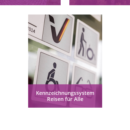
furt barrierefrei erleben:
Waldwelt Skywalk Allg
ittelalterliche Altstadt,
barrierefrei erleben:
rämerbrücke, UNESCO-
Baumwipfelpfad mit Aufz
elterbe, Petersberg und
Aussichtsturm,
usive Stadttouren für alle.
Integrationsbetrieb &
Zertifikat Reisen für Alle
Scheidegg.
mehr erfahren
mehr erfahren
Kennzeichnungssystem
Reisen für Alle
Barrierefreier Urlaub
garantiert ist Ihnen
garantiert mit dem
Kennzeichnungssystem