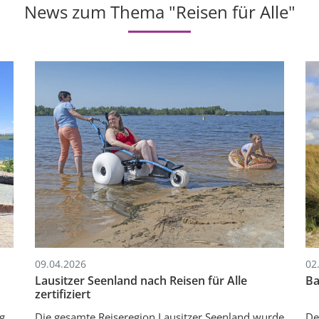
Reisen für Alle
News zum Thema "Reisen für Alle"
mehr erfahren
09.04.2026
02
Lausitzer Seenland nach Reisen für Alle
Ba
zertifiziert
g
Die gesamte Reiseregion Lausitzer Seenland wurde
De