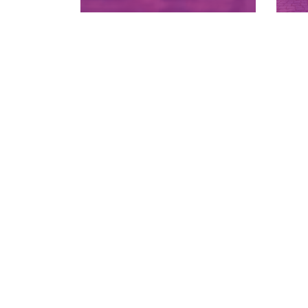
Bad Füssing: Barrierefreier
Er
Thermenurlaub in Bayern.
M
Heilendes Thermalwasser,
K
Europa Therme, Komfort,
W
Erholung & Wohlbefinden für
inkl
alle Gäste.
mehr erfahren