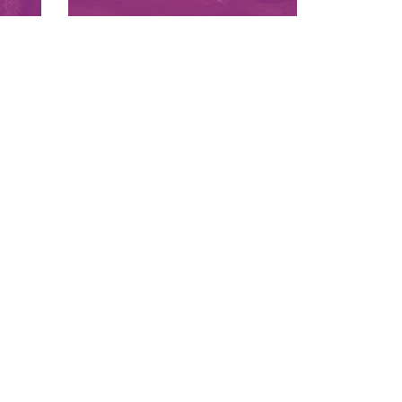
äu
Barrierefreier Natur- und
Kulturgenuss für Alle in
ug,
Rheinland-Pfalz
 in
mehr erfahren