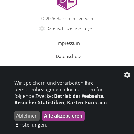
© 2026 Barrierefrei erleben
Datenschutzeinstellungen
Impressum
|
Datenschutz
|
Kontakt
|
Wir speichern und verarbeiten Ihre
Beratung
personenbezogenen Informationen für
|
folgende Zwecke:
Betrieb der Webseite,
Goldener Rollstuhl
Besucher-Statistiken, Karten-Funktion
.
|
Barrierefrei um die Welt
Ablehnen
Alle akzeptieren
die profilschmiede - Internetagentur
Einstellungen
...