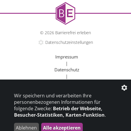
© 2026 Barrierefrei erleben
Datenschutzeinstellungen
Impressum
|
Datenschutz
|
Kontakt
mehr erfahren
|
Wir speichern und verarbeiten Ihre
Beratung
personenbezogenen Informationen für
|
folgende Zwecke:
Betrieb der Webseite,
Goldener Rollstuhl
Besucher-Statistiken, Karten-Funktion
.
|
Barrierefrei um die Welt
Ablehnen
Alle akzeptieren