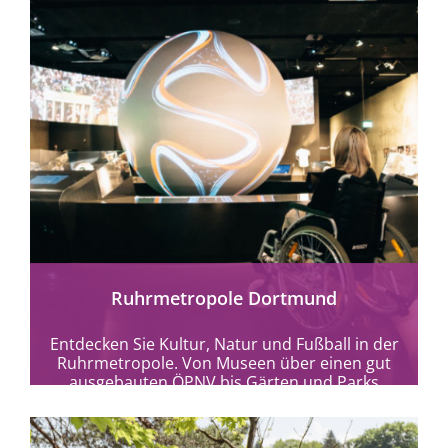
mehr erfahren
Ruhrmetropole Dortmund
Entdecken Sie Kultur, Natur und Fußball in der
Ruhrmetropole. Von Museen über einen gut
ausgebauten ÖPNV bis Gärten und Parks
bietet...