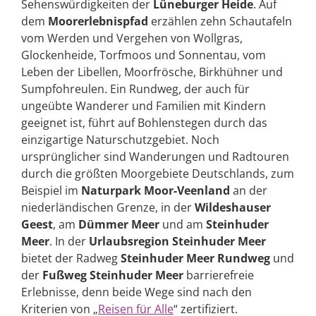
Sehenswürdigkeiten der
Lüneburger Heide
. Auf
dem
Moorerlebnispfad
erzählen zehn Schautafeln
vom Werden und Vergehen von Wollgras,
Glockenheide, Torfmoos und Sonnentau, vom
Leben der Libellen, Moorfrösche, Birkhühner und
Sumpfohreulen. Ein Rundweg, der auch für
ungeübte Wanderer und Familien mit Kindern
geeignet ist, führt auf Bohlenstegen durch das
einzigartige Naturschutzgebiet. Noch
ursprünglicher sind Wanderungen und Radtouren
durch die größten Moorgebiete Deutschlands, zum
Beispiel im
Naturpark Moor-Veenland
an der
niederländischen Grenze, in der
Wildeshauser
Geest
, am
Dümmer Meer
und am
Steinhuder
Meer
. In der
Urlaubsregion Steinhuder Meer
bietet der Radweg
Steinhuder Meer Rundweg
und
der
Fußweg Steinhuder Meer
barrierefreie
Erlebnisse, denn beide Wege sind nach den
Kriterien von „
Reisen für Alle
“ zertifiziert.