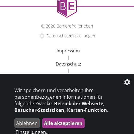
© 2026 Barrierefrei erleben
Datenschutzeinstellungen
Impressum
|
Datenschutz
|
Kontakt
|
Wir speichern und verarbeiten Ihre
Beratung
personenbezogenen Informationen für
|
folgende Zwecke:
Betrieb der Webseite,
Goldener Rollstuhl
Besucher-Statistiken, Karten-Funktion
.
|
Barrierefrei um die Welt
Ablehnen
Alle akzeptieren
die profilschmiede - Internetagentur
Einstellungen
...