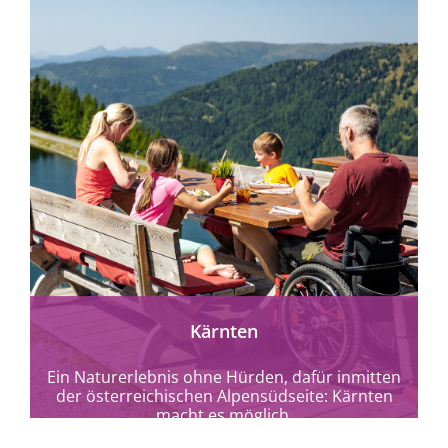
mehr erfahren
Kärnten
Ein Naturerlebnis ohne Hürden, dafür inmitten
der österreichischen Alpensüdseite: Kärnten
macht es möglich.