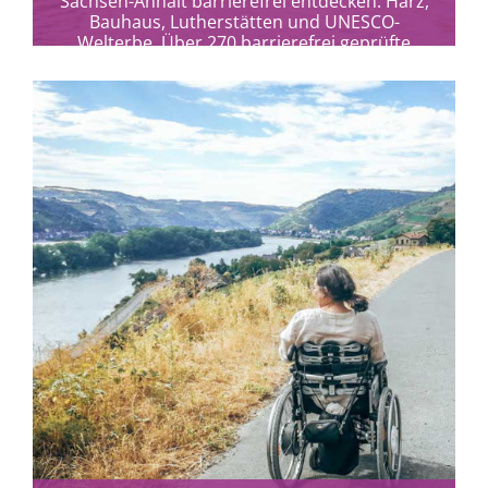
Sachsen-Anhalt barrierefrei entdecken: Harz,
Bauhaus, Lutherstätten und UNESCO-
Welterbe. Über 270 barrierefrei geprüfte
Angebote für entspanntes Reisen.
mehr erfahren