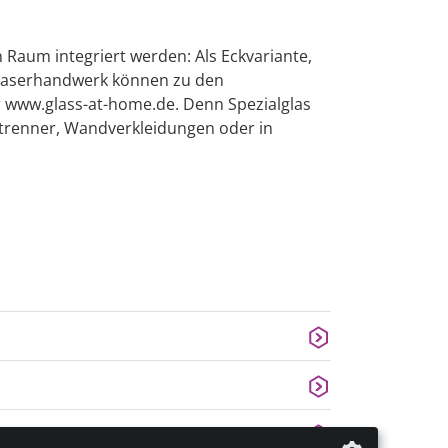
Raum integriert werden: Als Eckvariante,
Glaserhandwerk können zu den
r www.glass-at-home.de. Denn Spezialglas
umtrenner, Wandverkleidungen oder in
weiter lesen
weiter lesen
weiter lesen