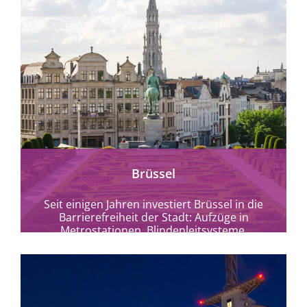
mehr erfahren
Brüssel
Seit einigen Jahren investiert Brüssel in die
Barrierefreiheit der Stadt: Aufzüge in
Metrostationen, Blindenleitsysteme,
akustische Signale und Fußgängerüberwege,
speziell ausgestattete Taxis...