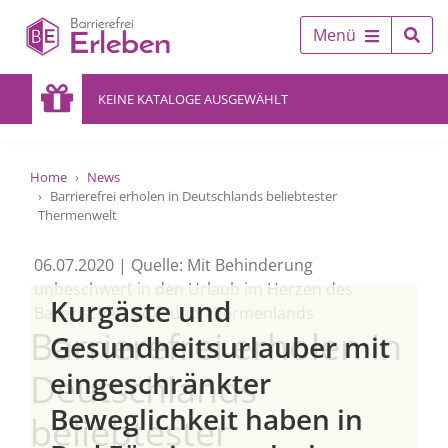
Menü
KEINE KATALOGE AUSGEWÄHLT
Home
News
Barrierefrei erholen in Deutschlands beliebtester
Thermenwelt
06.07.2020 | Quelle: Mit Behinderung
unbeschwert in den Urlaub im Herzen des
Kurgäste und
Bayerischen Golf- und Thermenlands
Barrierefrei erholen in
Gesundheitsurlauber mit
eingeschränkter
Deutschlands
Beweglichkeit haben in
beliebtester