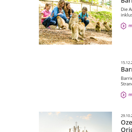
Bar
Die A
inklu
m
15.12.
Bar
Barri
Stran
m
29.10.
Oze
Ori