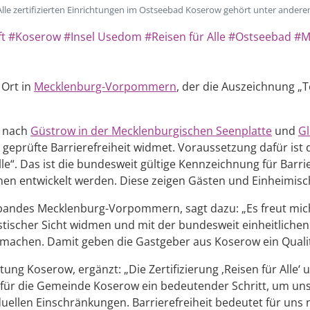
Alle zertifizierten Einrichtungen im Ostseebad Koserow gehört unter ander
ft
#Koserow
#Insel Usedom
#Reisen für Alle
#Ostseebad
#M
 Ort in
Mecklenburg-Vorpommern
, der die Auszeichnung „T
t nach
Güstrow in der Mecklenburgischen Seenplatte
und
Gl
geprüfte Barrierefreiheit widmet. Voraussetzung dafür ist 
le“. Das ist die bundesweit gültige Kennzeichnung für Barr
nen entwickelt werden. Diese zeigen Gästen und Einheimisc
rbandes Mecklenburg-Vorpommern, sagt dazu: „Es freut mic
scher Sicht widmen und mit der bundesweit einheitlichen Ze
machen. Damit geben die Gastgeber aus Koserow ein Quali
ltung Koserow, ergänzt: „Die Zertifizierung ‚Reisen für All
nd für die Gemeinde Koserow ein bedeutender Schritt, um un
uellen Einschränkungen. Barrierefreiheit bedeutet für uns