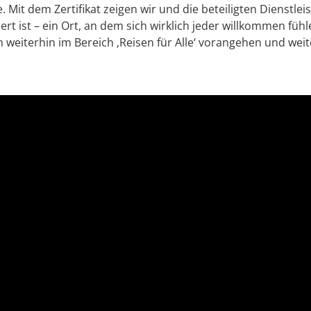
 Mit dem Zertifikat zeigen wir und die beteiligten Dienstl
rt ist – ein Ort, an dem sich wirklich jeder willkommen füh
 weiterhin im Bereich ‚Reisen für Alle‘ vorangehen und wei