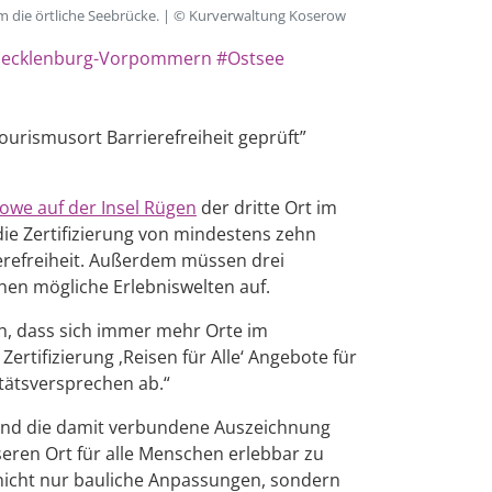
em die örtliche Seebrücke. | © Kurverwaltung Koserow
ecklenburg-Vorpommern
#Ostsee
ourismusort Barrierefreiheit geprüft”
owe auf der Insel Rügen
der dritte Ort im
die Zertifizierung von mindestens zehn
ierefreiheit. Außerdem müssen drei
hen mögliche Erlebniswelten auf.
h, dass sich immer mehr Orte im
rtifizierung ‚Reisen für Alle‘ Angebote für
tätsversprechen ab.“
e‘ und die damit verbundene Auszeichnung
seren Ort für alle Menschen erlebbar zu
 nicht nur bauliche Anpassungen, sondern