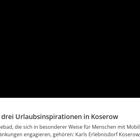
 drei Urlaubsinspirationen in Koserow
seebad, die sich in besonderer Weise für Menschen mit Mobi
nkungen engagieren, gehören: Karls Erlebnisdorf Koserow