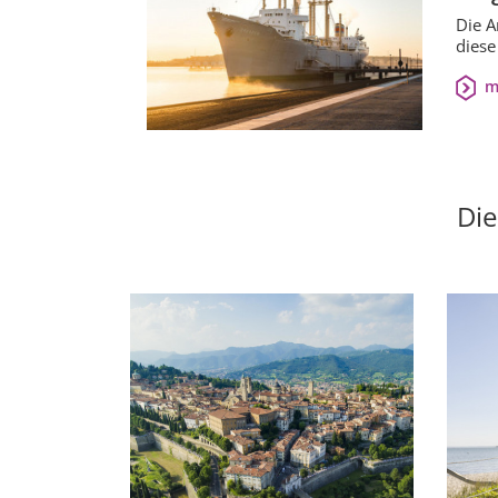
Die A
diese
m
Die