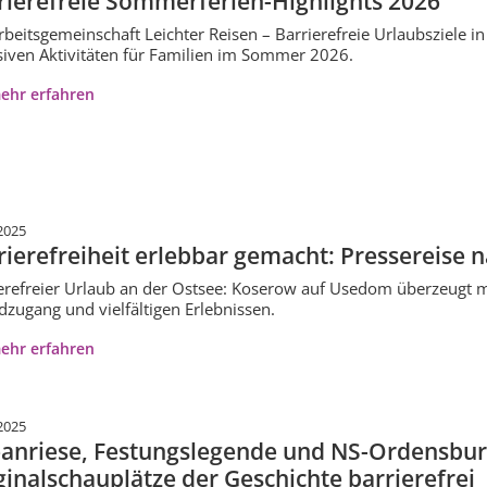
rierefreie Sommerferien-Highlights 2026
rbeitsgemeinschaft Leichter Reisen – Barrierefreie Urlaubsziele i
siven Aktivitäten für Familien im Sommer 2026.
ehr erfahren
2025
rierefreiheit erlebbar gemacht: Pressereise
erefreier Urlaub an der Ostsee: Koserow auf Usedom überzeugt mit
dzugang und vielfältigen Erlebnissen.
ehr erfahren
2025
anriese, Festungslegende und NS-Ordensburg
ginalschauplätze der Geschichte barrierefrei