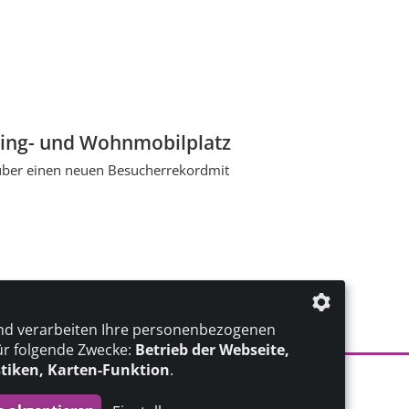
ping- und Wohnmobilplatz
 über einen neuen Besucherrekordmit
nd verarbeiten Ihre personenbezogenen
ür folgende Zwecke:
Betrieb der Webseite,
stiken, Karten-Funktion
.