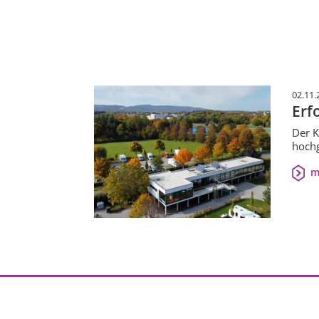
02.11.
Erf
Der K
hochg
m