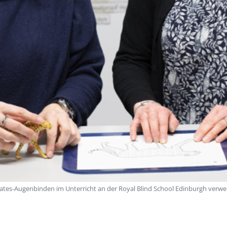
irates-Augenbinden im Unterricht an der Royal Blind School Edinburgh verw