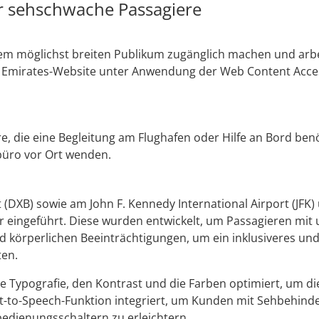
r sehschwache Passagiere
nem möglichst breiten Publikum zugänglich machen und arbe
 Emirates-Website unter Anwendung der Web Content Access
re, die eine Begleitung am Flughafen oder Hilfe an Bord be
ebüro vor Ort wenden.
 (DXB) sowie am John F. Kennedy International Airport (JFK)
r eingeführt. Diese wurden entwickelt, um Passagieren mit 
nd körperlichen Beeinträchtigungen, um ein inklusiveres un
ten.
ie Typografie, den Kontrast und die Farben optimiert, um di
t-to-Speech-Funktion integriert, um Kunden mit Sehbehind
edienungsschaltern zu erleichtern.