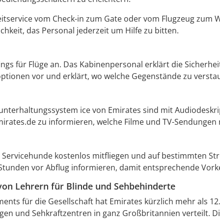
eitservice vom Check-in zum Gate oder vom Flugzeug zum We
keit, das Personal jederzeit um Hilfe zu bitten.
efings für Flüge an. Das Kabinenpersonal erklärt die Sicherh
ptionen vor und erklärt, wo welche Gegenstände zu versta
nterhaltungssystem ice von Emirates sind mit Audiodeskri
Emirates.de zu informieren, welche Filme und TV-Sendungen 
Servicehunde kostenlos mitfliegen und auf bestimmten Str
 Stunden vor Abflug informieren, damit entsprechende Vor
 von Lehrern für Blinde und Sehbehinderte
nts für die Gesellschaft hat Emirates kürzlich mehr als 1
gen und Sehkraftzentren in ganz Großbritannien verteilt. Di