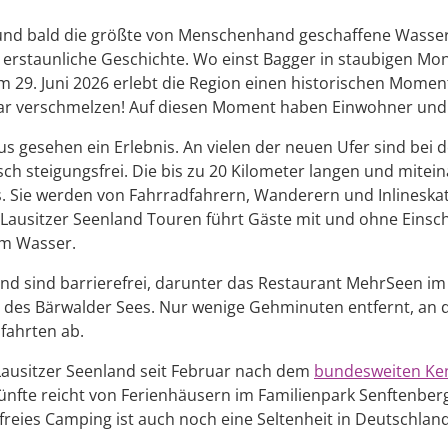
und bald die größte von Menschenhand geschaffene Wasser
erstaunliche Geschichte. Wo einst Bagger in staubigen Mon
m 29. Juni 2026 erlebt die Region einen historischen Momen
ar verschmelzen! Auf diesen Moment haben Einwohner und U
aus gesehen ein Erlebnis. An vielen der neuen Ufer sind b
isch steigungsfrei. Die bis zu 20 Kilometer langen und mite
s. Sie werden von Fahrradfahrern, Wanderern und Inlineska
 Lausitzer Seenland Touren führt Gäste mit und ohne Einsc
am Wasser.
nd sind barrierefrei, darunter das Restaurant MehrSeen i
des Bärwalder Sees. Nur wenige Gehminuten entfernt, an der
fahrten ab.
 Lausitzer Seenland seit Februar nach dem
bundesweiten Ken
nterkünfte reicht von Ferienhäusern im Familienpark Senftenb
reies Camping ist auch noch eine Seltenheit in Deutschland