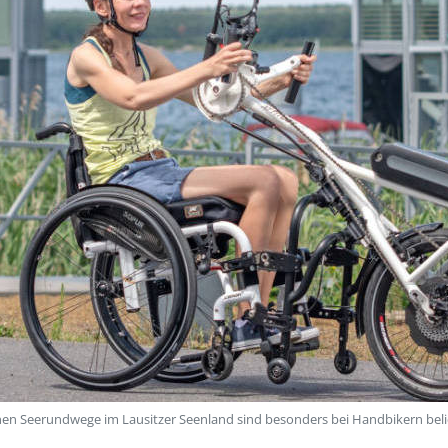
ahen Seerundwege im Lausitzer Seenland sind besonders bei Handbikern bel