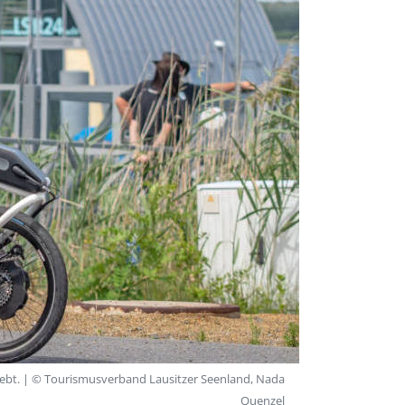
iebt. | © Tourismusverband Lausitzer Seenland, Nada
Quenzel