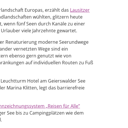
landschaft Europas, erzählt das
Lausitzer
dlandschaften wühlten, glitzern heute
t, wenn fünf Seen durch Kanäle zu einer
rlauber viele Jahrzehnte gewartet.
ei der Renaturierung moderne Seerundwege
inander vernetzten Wege sind ein
tern ebenso gern genutzt wie von
hränkungen auf individuellen Routen zu Fuß
m Leuchtturm Hotel am Geierswalder See
 Marina Klitten, legt das barrierefreie
nzeichnungssystem „Reisen für Alle”
erger See bis zu Campingplätzen wie dem
.